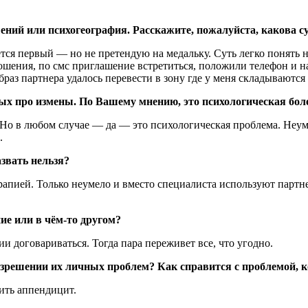
ний или психогеография. Расскажите, пожалуйста, какова с
ется первый — но не претендую на медальку. Суть легко понять 
шения, по смс приглашение встретиться, положили телефон и на
образ партнера удалось перевести в зону где у меня складывают
ых про измены. По Вашему мнению, это психологическая боле
 Но в любом случае — да — это психологическая проблема. Неу
.
звать нельзя?
пией. Только неумело и вместо специалиста используют партнер
ие или в чём-то другом?
и договариваться. Тогда пара переживет все, что угодно.
зрешении их личных проблем? Как справится с проблемой, 
лить аппендицит.