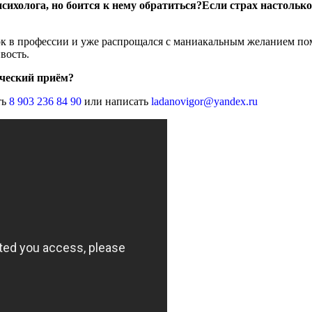
сихолога, но боится к нему обратиться?Если страх настолько
ичок в профессии и уже распрощался с маниакальным желанием по
вость.
ический приём?
ть
8 903 236 84 90
или написать
ladanovigor@yandex.ru