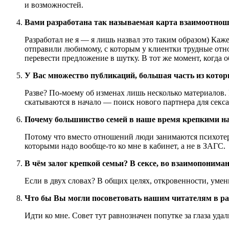
и возможностей.
Вами разработана так называемая карта взаимоотноше
Разработал не я — я лишь назвал это таким образом) Каж
отправили любимому, с которым у клиентки трудные отно
перевести предложение в шутку. В тот же момент, когда 
У Вас множество публикаций, большая часть из котор
Разве? По-моему об изменах лишь несколько материалов.
скатываются в начало — поиск нового партнера для секса
Почему большинство семей в наше время крепкими на
Потому что вместо отношений люди занимаются психотера
которыми надо вообще-то ко мне в кабинет, а не в ЗАГС.
В чём залог крепкой семьи? В сексе, во взаимопониман
Если в двух словах? В общих целях, откровенности, умени
Что бы Вы могли посоветовать нашим читателям в ра
Идти ко мне. Совет тут равнозначен попутке за глаза уда